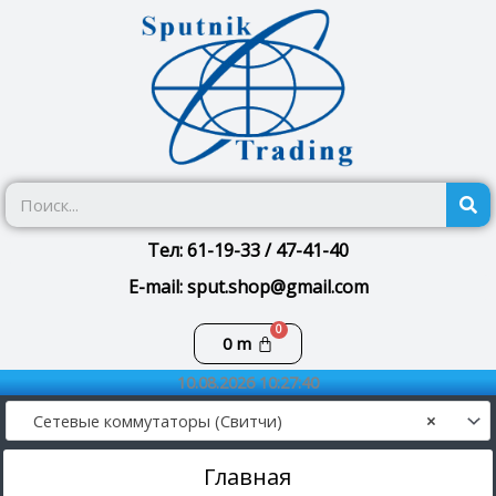
Перейти
к
содержимому
П
Тел: 61-19-33 / 47-41-40
E-mail: sput.shop@gmail.com
Корзина
0
m
10.08.2026 10:27:40
Сетевые коммутаторы (Свитчи)
×
Главная