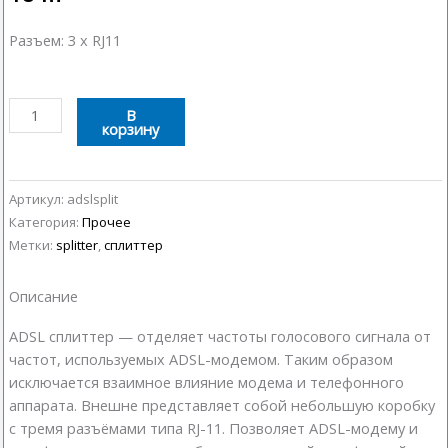
Разъем: 3 х RJ11
Количество
В
корзину
товара
ADSL
Сплиттер
Артикул:
adslsplit
Категория:
Прочее
Метки:
splitter
,
сплиттер
Описание
ADSL сплиттер — отделяет частоты голосового сигнала от
частот, используемых ADSL-модемом. Таким образом
исключается взаимное влияние модема и телефонного
аппарата. Внешне представляет собой небольшую коробку
с тремя разъёмами типа RJ-11. Позволяет ADSL-модему и