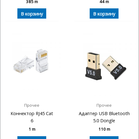
385
m
44
m
В корзину
В корзину
Прочее
Прочее
Коннектор RJ45 Cat
Адаптер USB Bluetooth
6
5.0 Dongle
1
m
110
m