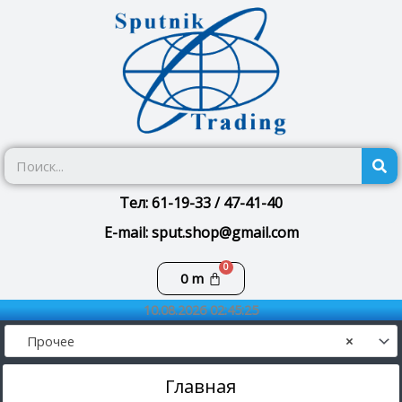
Перейти
к
содержимому
П
Тел: 61-19-33 / 47-41-40
E-mail: sput.shop@gmail.com
Корзина
0
m
10.08.2026 02:45:25
Прочее
×
Главная