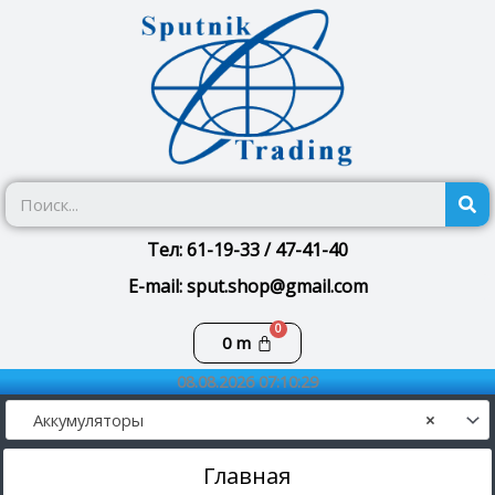
Перейти
к
содержимому
П
Тел: 61-19-33 / 47-41-40
E-mail: sput.shop@gmail.com
Корзина
0
m
08.08.2026 07:10:29
Аккумуляторы
×
Главная