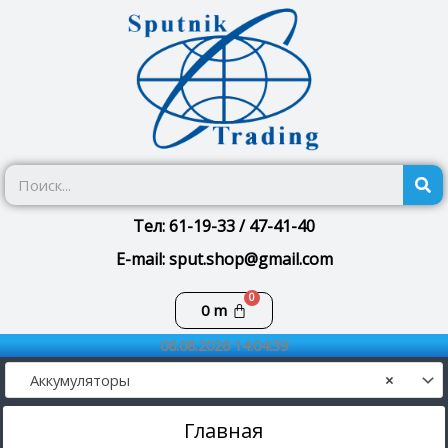
Перейти
к
содержимому
П
Тел: 61-19-33 / 47-41-40
E-mail: sput.shop@gmail.com
Корзина
0
m
06.08.2026 14:04:39
Аккумуляторы
×
Главная