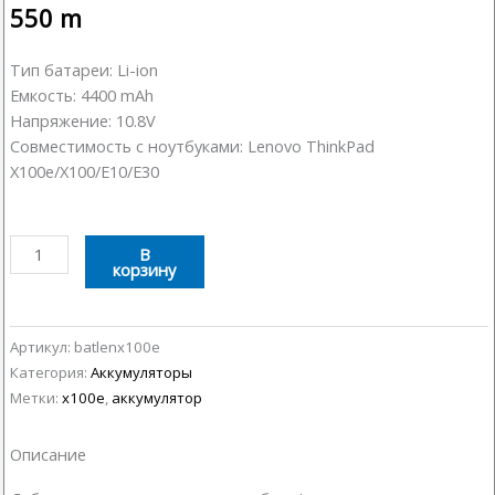
550
m
Тип батареи: Li-ion
Емкость: 4400 mAh
Напряжение: 10.8V
Совместимость с ноутбуками: Lenovo ThinkPad
X100e/X100/E10/E30
Количество
В
корзину
товара
Аккумулятор
Lenovo
X100E
Артикул:
batlenx100e
Категория:
Аккумуляторы
Метки:
x100e
,
аккумулятор
Описание