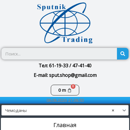
Перейти
к
содержимому
П
Тел: 61-19-33 / 47-41-40
E-mail: sput.shop@gmail.com
Корзина
0
m
06.08.2026 21:38:50
Чемоданы
×
Главная