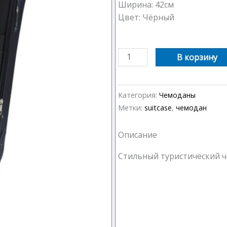
Ширина: 42см
Цвет: Чёрный
Количество
В корзину
товара
Чемодан
24"
Категория:
Чемоданы
Метки:
suitcase
,
чемодан
Описание
Стильный туристический ч