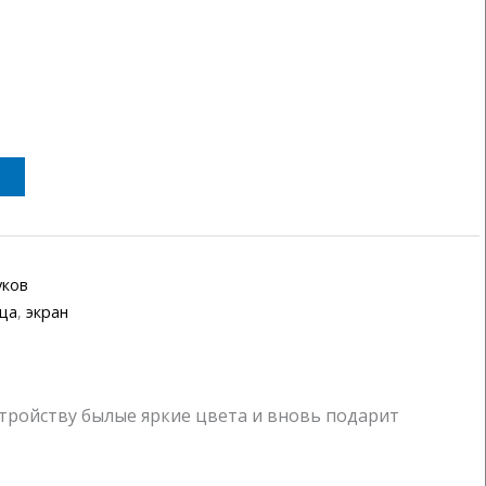
уков
ца
,
экран
тройству былые яркие цвета и вновь подарит