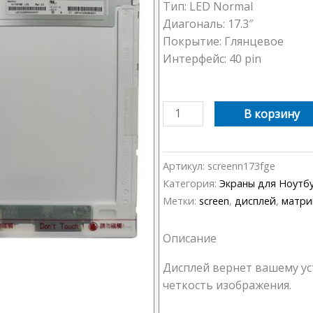
Тип: LED Normal
Диагональ: 17.3″
Покрытие: Глянцевое
Интерфейс: 40 pin
Количество
В корзину
товара
Экран
для
Артикул:
screenn173fge
Ноутбука
Категория:
Экраны для Ноутб
17.3"
Метки:
screen
,
дисплей
,
матри
LED
Normal
Описание
Дисплей вернет вашему ус
четкость изображения.