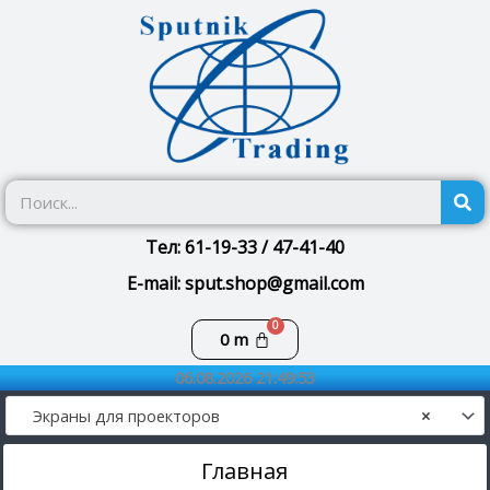
Перейти
к
содержимому
П
Тел: 61-19-33 / 47-41-40
E-mail: sput.shop@gmail.com
Корзина
0
m
06.08.2026 21:49:53
Экраны для проекторов
×
Главная