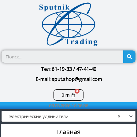
Перейти
к
содержимому
П
Тел: 61-19-33 / 47-41-40
E-mail: sput.shop@gmail.com
Корзина
0
m
09.08.2026 16:06:07
Электрические удлинители
×
Главная