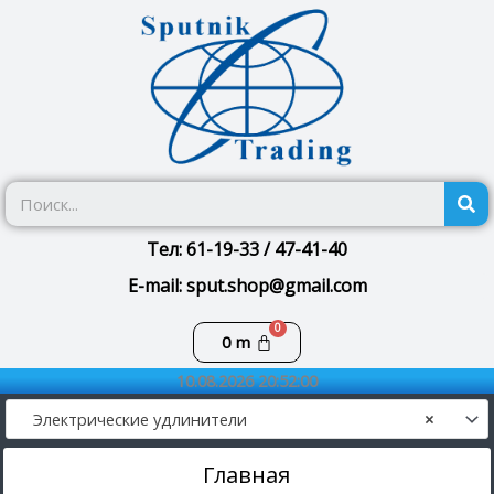
Перейти
к
содержимому
П
Тел: 61-19-33 / 47-41-40
E-mail: sput.shop@gmail.com
Корзина
0
m
10.08.2026 20:52:00
Электрические удлинители
×
Главная