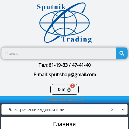
Перейти
к
содержимому
П
Тел: 61-19-33 / 47-41-40
E-mail: sput.shop@gmail.com
Корзина
0
m
09.08.2026 06:13:24
Электрические удлинители
×
Главная