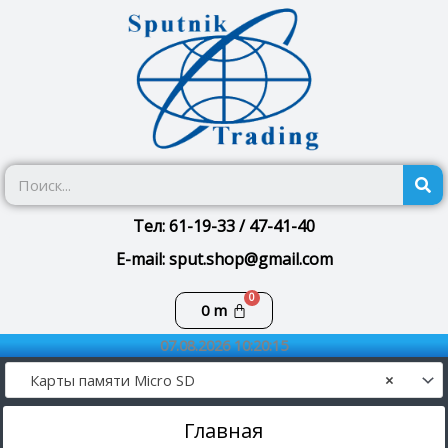
Перейти
к
содержимому
П
Тел: 61-19-33 / 47-41-40
E-mail: sput.shop@gmail.com
Корзина
0
m
07.08.2026 10:20:16
Карты памяти Micro SD
×
Главная