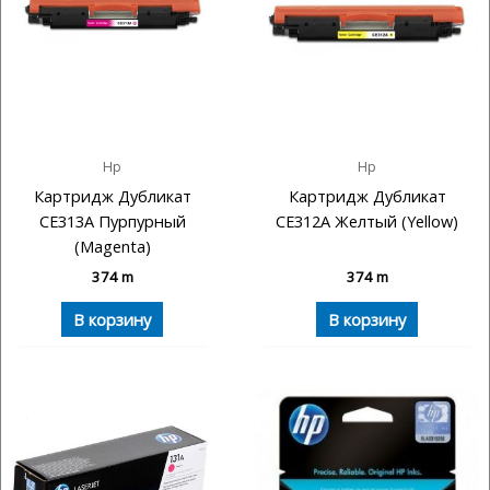
Hp
Hp
Картридж Дубликат
Картридж Дубликат
CE313A Пурпурный
CE312A Желтый (Yellow)
(Magenta)
374
m
374
m
В корзину
В корзину