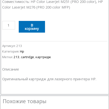
Совместимость: HP Color LaserJet M251 (PRO 200 color), HP
Color LaserJet M276 (PRO 200 color MFP)
Количество
В
корзину
товара
Картридж
HP
CF213A
Артикул:
213
Пурпурный
Категория:
Hp
(Magenta)
Метки:
213
,
cartridge
,
картридж
Описание
Оригинальный картридж для лазерного принтера HP.
Похожие товары