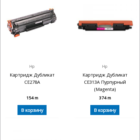
Hp
Hp
Картридж Дубликат
Картридж Дубликат
CE278A
CE313A Пурпурный
(Magenta)
154
m
374
m
В корзину
В корзину