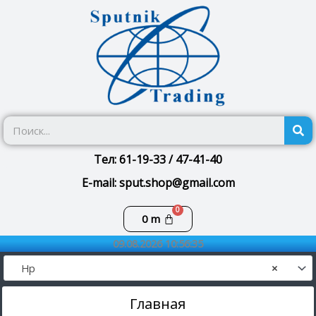
Перейти
к
содержимому
П
Тел: 61-19-33 / 47-41-40
E-mail: sput.shop@gmail.com
Корзина
0
m
09.08.2026 10:56:35
Hp
×
Главная