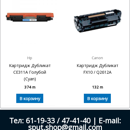
Hp
Canon
Картридж Дубликат
Картридж Дубликат
CE311A Голубой
FX10 / Q2612A
(Cyan)
374
m
132
m
В корзину
В корзину
Тел: 61-19-33 / 47-41-40 | E-mail:
sput.shop@gmail.com