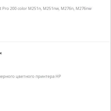
t Pro 200 color M251n, M251nw, M276n, M276nw
ж
зерного цветного принтера HP