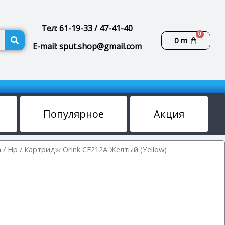
Тел: 61-19-33 / 47-41-40
Поиск
Корзин
0
m
E-mail: sput.shop@gmail.com
Популярное
Акция
а
/
Hp
/ Картридж Orink CF212A Желтый (Yellow)