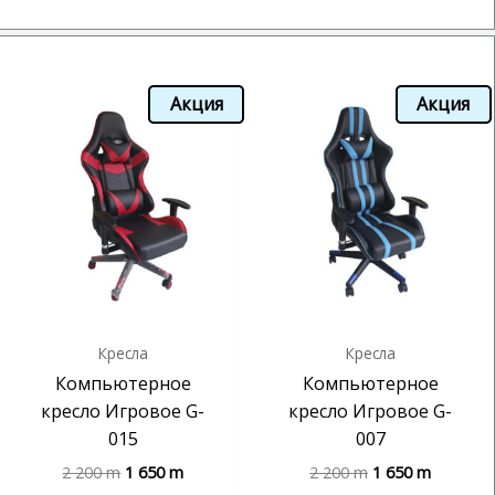
Акция
Акция
Кресла
Кресла
Компьютерное
Компьютерное
кресло Игровое G-
кресло Игровое G-
015
007
2 200
m
1 650
m
2 200
m
1 650
m