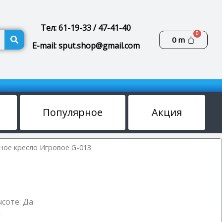
Тел: 61-19-33 / 47-41-40
Поиск
Корзин
0
m
E-mail: sput.shop@gmail.com
Популярное
Акция
ое кресло Игровое G-013
соте: Да
м