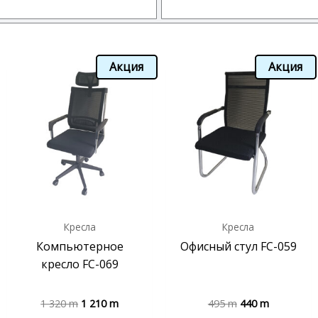
Акция
Акция
Кресла
Кресла
Компьютерное
Офисный стул FC-059
кресло FC-069
1 320
m
1 210
m
495
m
440
m