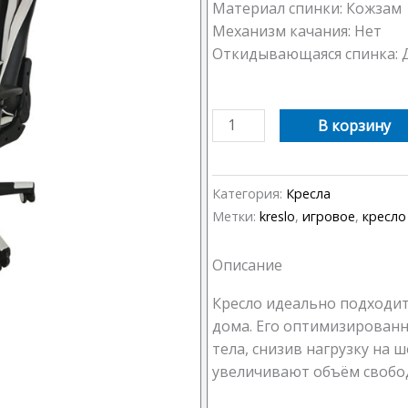
Материал спинки: Кожзам
Механизм качания: Нет
Откидывающаяся спинка: 
Количество
В корзину
товара
Компьютерное
кресло
Категория:
Кресла
Игровое
Метки:
kreslo
,
игровое
,
кресло
G-
013
Описание
Кресло идеально подходит
дома. Его оптимизирован
тела, снизив нагрузку на 
увеличивают объём свобо