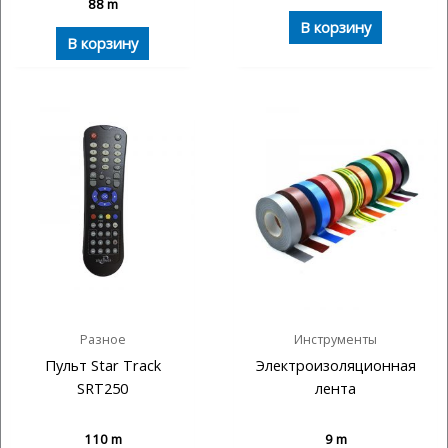
88
m
В корзину
В корзину
Разное
Инструменты
Пульт Star Track
Электроизоляционная
SRT250
лента
110
m
9
m