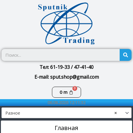
Перейти
к
содержимому
П
Тел: 61-19-33 / 47-41-40
E-mail: sput.shop@gmail.com
Корзина
0
m
06.08.2026 12:11:32
Разное
×
Главная