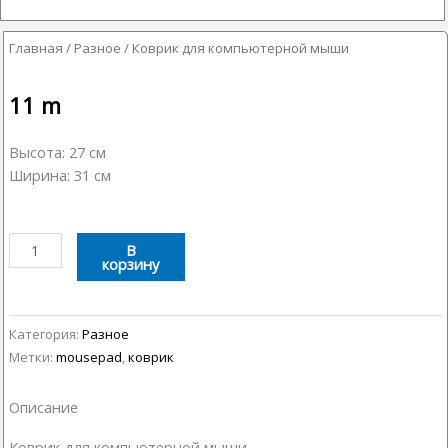
Главная
/
Разное
/ Коврик для компьютерной мыши
11
m
Высота: 27 см
Ширина: 31 см
Количество
В
корзину
товара
Коврик
для
компьютерной
Категория:
Разное
мыши
Метки:
mousepad
,
коврик
Описание
Коврик для компьютерной мыши.