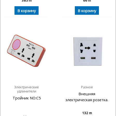
385
m
66
m
В корзину
В корзину
Электрические
Разное
удлинители
Внешняя
Тройник NO:C5
электрическая розетка.
132
m