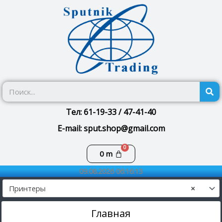
Перейти
к
содержимому
П
Тел: 61-19-33 / 47-41-40
E-mail: sput.shop@gmail.com
Корзина
0
m
09.08.2026 06:16:13
Принтеры
×
Главная