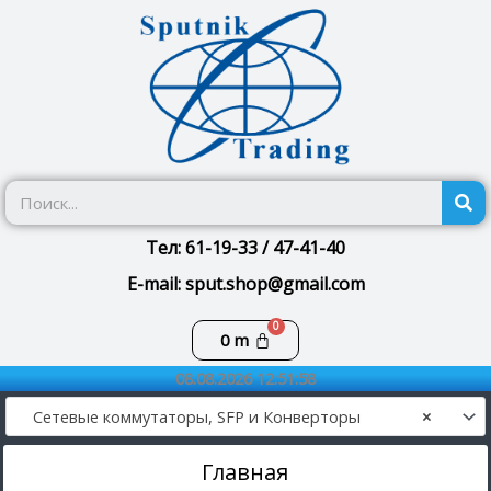
Перейти
к
содержимому
П
Тел: 61-19-33 / 47-41-40
E-mail: sput.shop@gmail.com
Корзина
0
m
08.08.2026 12:51:58
Сетевые коммутаторы, SFP и Конверторы
×
Главная