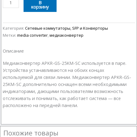
Количество
В
корзину
товара
Медиаконвертер
APKR-
GS-
Категория:
Сетевые коммутаторы, SFP и Конверторы
25KM-
Метки:
media converter
,
медиаконвертер
SC
Описание
Медиаконвертер APKR-GS-25KM-SC используется в паре.
Устройства устанавливаются на обоих концах
используемой для связи линии. Медиаконвертер APKR-GS-
25KM-SC дополнительно оснащен всеми необходимыми
индикаторами, дающими пользователям возможность
отслеживать и понимать, как работает система — все
расположено на передней панели.
Похожие товары