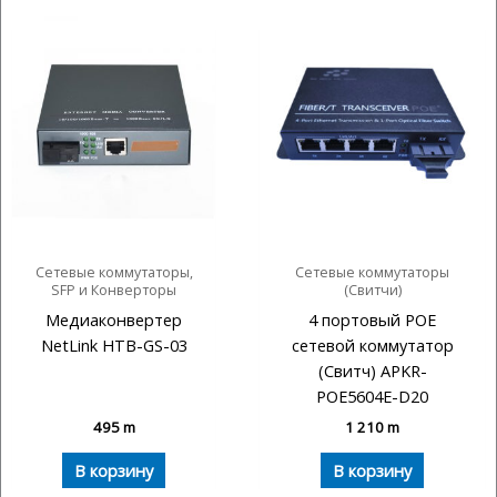
Сетевые коммутаторы,
Сетевые коммутаторы
SFP и Конверторы
(Свитчи)
Медиаконвертер
4 портовый POE
NetLink HTB-GS-03
сетевой коммутатор
(Свитч) APKR-
POE5604E-D20
495
m
1 210
m
В корзину
В корзину