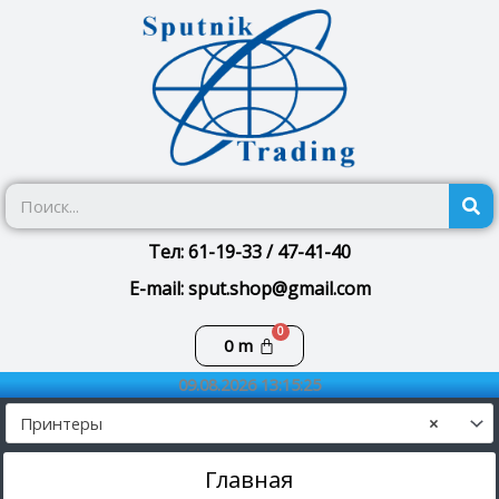
Перейти
к
содержимому
П
Тел: 61-19-33 / 47-41-40
E-mail: sput.shop@gmail.com
Корзина
0
m
09.08.2026 13:15:25
Принтеры
×
Главная