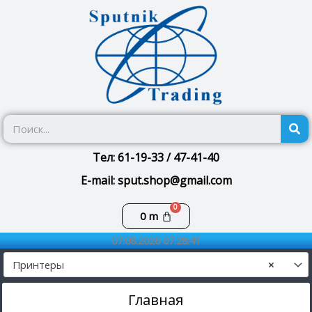
Перейти
к
содержимому
П
Тел: 61-19-33 / 47-41-40
E-mail: sput.shop@gmail.com
Корзина
0
m
07.08.2026 07:28:41
Принтеры
×
Главная