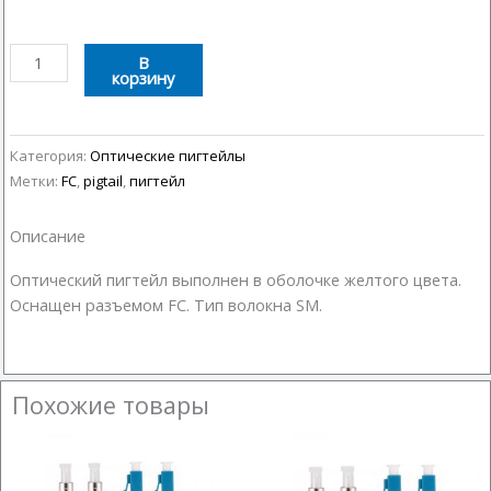
Количество
В
корзину
товара
Оптический
пигтейл
FC
Категория:
Оптические пигтейлы
Метки:
FC
,
pigtail
,
пигтейл
Описание
Оптический пигтейл выполнен в оболочке желтого цвета.
Оснащен разъемом FC. Тип волокна SM.
Похожие товары