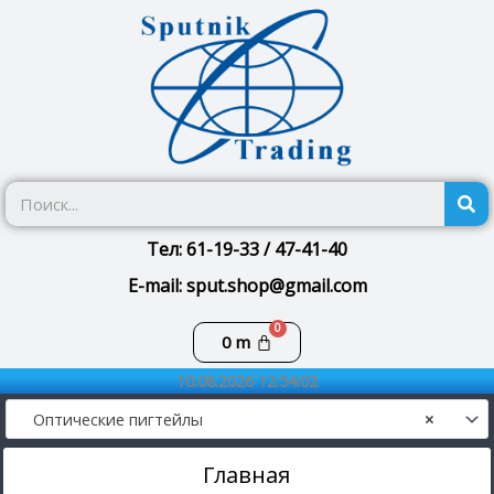
Перейти
к
содержимому
П
Тел: 61-19-33 / 47-41-40
E-mail: sput.shop@gmail.com
Корзина
0
m
10.08.2026 12:54:02
Оптические пигтейлы
×
Главная