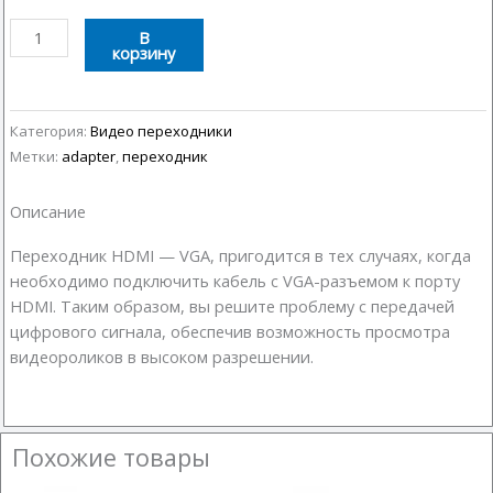
Количество
В
корзину
товара
Переходник
HDMI
-
Категория:
Видео переходники
VGA
Метки:
adapter
,
переходник
Описание
Переходник HDMI — VGA, пригодится в тех случаях, когда
необходимо подключить кабель с VGA-разъемом к порту
HDMI. Таким образом, вы решите проблему с передачей
цифрового сигнала, обеспечив возможность просмотра
видеороликов в высоком разрешении.
Похожие товары