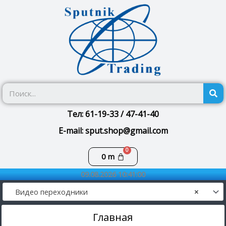
Перейти
к
содержимому
П
Тел: 61-19-33 / 47-41-40
E-mail: sput.shop@gmail.com
Корзина
0
m
09.08.2026 10:41:00
Видео переходники
×
Главная