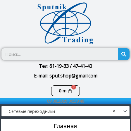
Перейти
к
содержимому
П
Тел: 61-19-33 / 47-41-40
E-mail: sput.shop@gmail.com
Корзина
0
m
09.08.2026 00:39:48
Сетевые переходники
×
Главная