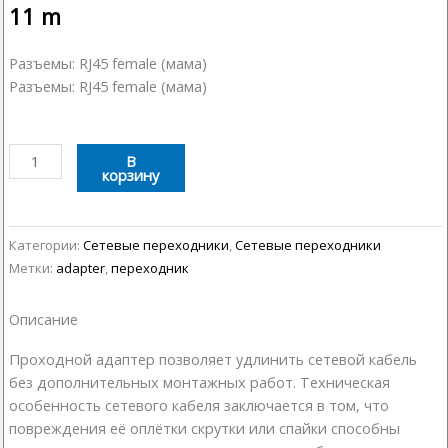
11
m
Разъемы: RJ45 female (мама)
Разъемы: RJ45 female (мама)
Количество
В
корзину
товара
Переходник
RJ45
-
Категории:
Сетевые переходники
,
Сетевые переходники
RJ45
Метки:
adapter
,
переходник
Описание
Проходной адаптер позволяет удлинить сетевой кабель
без дополнительных монтажных работ. Техническая
особенность сетевого кабеля заключается в том, что
повреждения её оплётки скрутки или спайки способны