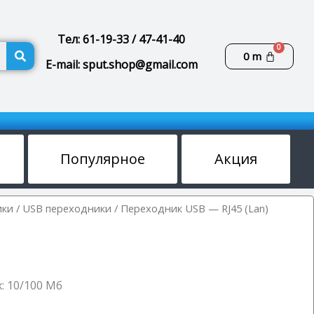
Тел: 61-19-33 / 47-41-40
Поиск
Корзин
0
m
E-mail: sput.shop@gmail.com
Популярное
Акция
ики
/
USB переходники
/ Переходник USB — RJ45 (Lan)
: 10/100 Мб