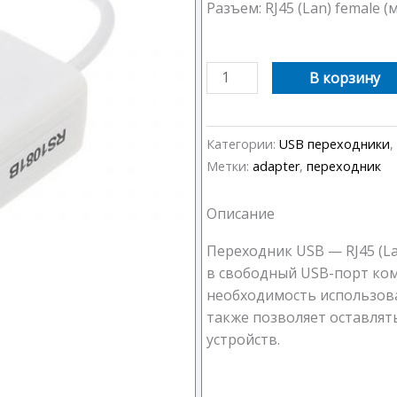
Разъем: RJ45 (Lan) female (
Количество
В корзину
товара
Переходник
USB
Категории:
USB переходники
,
-
Метки:
adapter
,
переходник
RJ45
(Lan)
Описание
Переходник USB — RJ45 (L
в свободный USB-порт ком
необходимость использова
также позволяет оставлят
устройств.