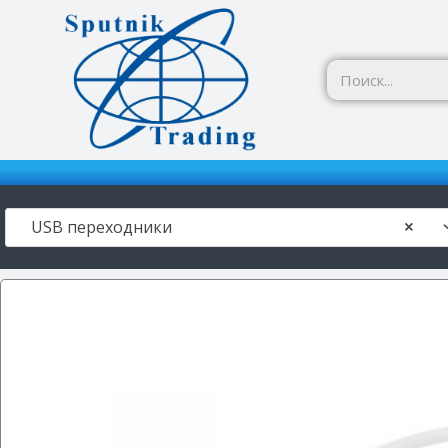
Перейти
к
содержимому
USB переходники
×