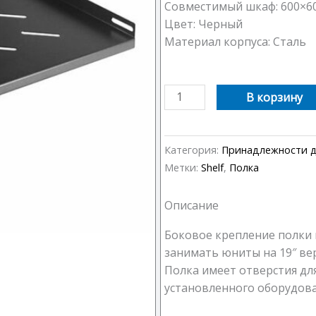
Совместимый шкаф: 600×6
Цвет: Черный
Материал корпуса: Сталь
Количество
В корзину
товара
Полка
для
Категория:
Принадлежности д
серверного
Метки:
Shelf
,
Полка
шкафа
490x310
Описание
Боковое крепление полки 
занимать юниты на 19″ ве
Полка имеет отверстия дл
установленного оборудова