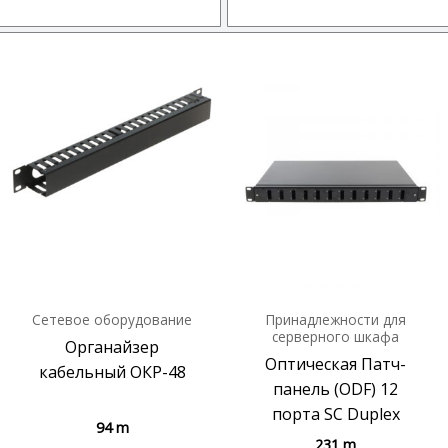
Сетевое оборудование
Принадлежности для
серверного шкафа
Органайзер
Оптическая Патч-
кабельный ОКР-48
панель (ODF) 12
порта SC Duplex
94
m
231
m