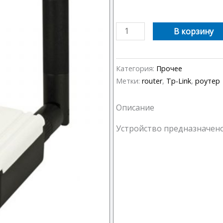
Количество
В корзину
товара
Принт-
сервер
Категория:
Прочее
Tp-
Метки:
router
,
Tp-Link
,
роутер
Link
TL-
Описание
WPS510U
Устройство предназначено