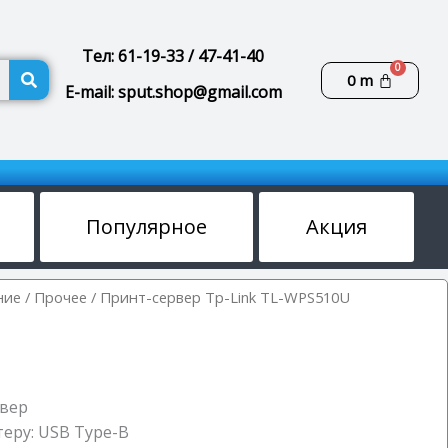
Тел: 61-19-33 / 47-41-40
Поиск
Корзин
0
m
E-mail: sput.shop@gmail.com
Популярное
Акция
ние
/
Прочее
/ Принт-сервер Tp-Link TL-WPS510U
рвер
еру: USB Type-B