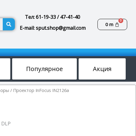
Тел: 61-19-33 / 47-41-40
Поиск
Корзин
0
m
E-mail: sput.shop@gmail.com
Популярное
Акция
торы
/ Проектор InFocus IN2126a
 DLP