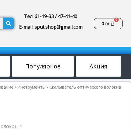
Тел: 61-19-33 / 47-41-40
Поиск
Корзин
0
m
E-mail: sput.shop@gmail.com
Популярное
Акция
ование
/
Инструменты
/ Скалыватель оптического волокна
олокон: 1