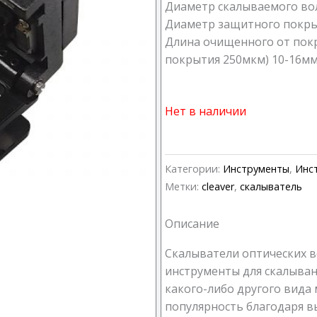
Диаметр скалываемого вол
Диаметр защитного покры
Длина очищенного от покр
покрытия 250мкм) 10-16м
Нет в наличии
Категории:
Инструменты
,
Инс
Метки:
cleaver
,
скалыватель
Описание
Cкалыватели оптических в
инструменты для скалыван
какого-либо другого вида
популярность благодаря в