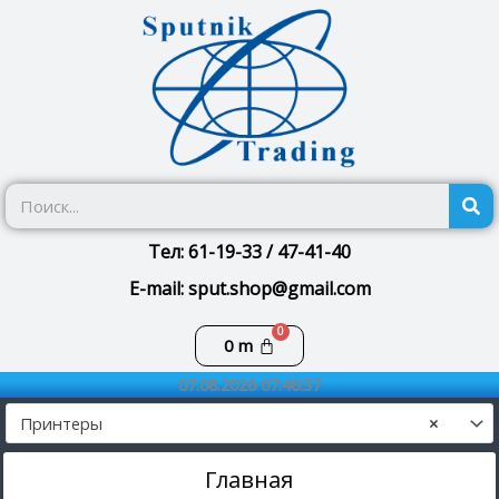
Перейти
к
содержимому
П
Тел: 61-19-33 / 47-41-40
E-mail: sput.shop@gmail.com
Корзина
0
m
07.08.2026 07:46:37
Принтеры
×
Главная