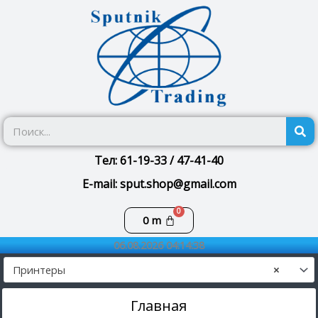
Перейти
к
содержимому
П
Тел: 61-19-33 / 47-41-40
E-mail: sput.shop@gmail.com
Корзина
0
m
06.08.2026 04:14:38
Принтеры
×
Главная