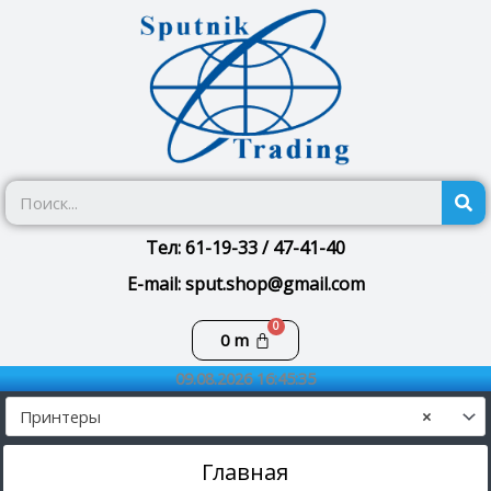
Перейти
к
содержимому
П
Тел: 61-19-33 / 47-41-40
E-mail: sput.shop@gmail.com
Корзина
0
m
09.08.2026 16:45:36
Принтеры
×
Главная