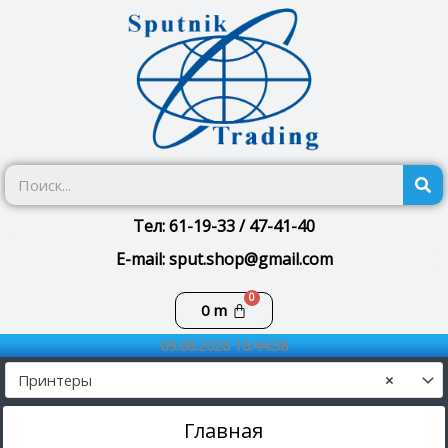
Перейти
к
содержимому
П
Тел: 61-19-33 / 47-41-40
E-mail: sput.shop@gmail.com
Корзина
0
m
09.08.2026 16:44:38
Принтеры
×
Главная