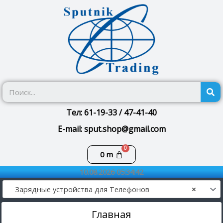
Перейти
к
содержимому
П
Тел: 61-19-33 / 47-41-40
E-mail: sput.shop@gmail.com
Корзина
0
m
10.08.2026 05:34:42
Зарядные устройства для Телефонов
×
Главная