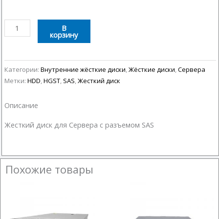
Количество
В
корзину
товара
Жёсткий
диск
для
Категории:
Внутренние жёсткие диски
,
Жёсткие диски
,
Сервера
Сервера
Метки:
HDD
,
HGST
,
SAS
,
Жесткий диск
2,5"
HGST
Описание
1,2Tb
Жесткий диск для Сервера с разъемом SAS
Sas
Б/
У
Похожие товары