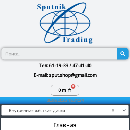
Перейти
к
содержимому
П
Тел: 61-19-33 / 47-41-40
E-mail: sput.shop@gmail.com
Корзина
0
m
06.08.2026 18:31:34
Внутренние жёсткие диски
×
Главная