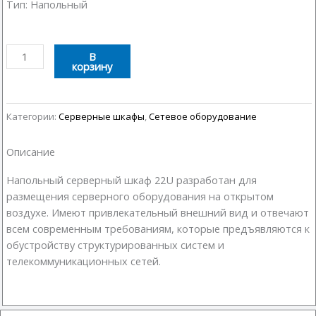
Тип: Напольный
Количество
В
корзину
товара
Серверный
шкаф
22U
Категории:
Серверные шкафы
,
Сетевое оборудование
600х600
(Наружный)
Описание
Напольный серверный шкаф 22U разработан для
размещения серверного оборудования на открытом
воздухе. Имеют привлекательный внешний вид и отвечают
всем современным требованиям, которые предъявляются к
обустройству структурированных систем и
телекоммуникационных сетей.