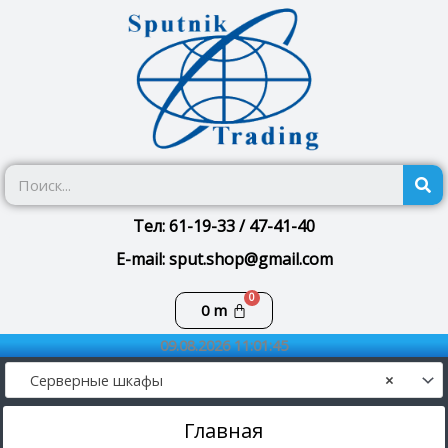
Перейти
к
содержимому
П
Тел: 61-19-33 / 47-41-40
E-mail: sput.shop@gmail.com
Корзина
0
m
09.08.2026 11:01:45
Серверные шкафы
×
Главная