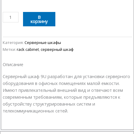
Количество
В
корзину
товара
Серверный
шкаф
9U
Категория:
Серверные шкафы
600х450
Метки:
rack cabinet
,
серверный шкаф
Описание
Серверный шкаф 9U разработан для установки серверного
оборудования в офисных помещениях малой емкости.
Имеют привлекательный внешний вид и отвечают всем
современным требованиям, которые предъявляются к
обустройству структурированных систем и
телекоммуникационных сетей.