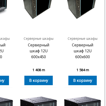
шкафы
Серверные шкафы
Серверные шкафы
ный
Серверный
Серверный
2U
шкаф 12U
шкаф 12U
0
600х450
600х600
1 408
m
1 584
m
ну
В корзину
В корзину