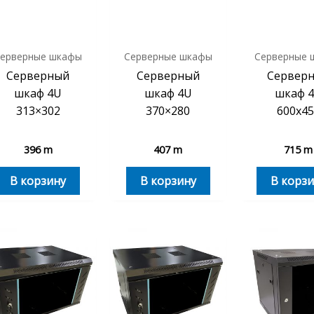
ерверные шкафы
Серверные шкафы
Серверные 
Серверный
Серверный
Сервер
шкаф 4U
шкаф 4U
шкаф 
313×302
370×280
600х45
396
m
407
m
715
m
В корзину
В корзину
В корзи