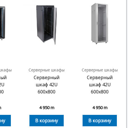
шкафы
Серверные шкафы
Серверные шкафы
ный
Серверный
Серверный
2U
шкаф 42U
шкаф 42U
00
600х800
600х800
m
4 950
m
4 950
m
ну
В корзину
В корзину