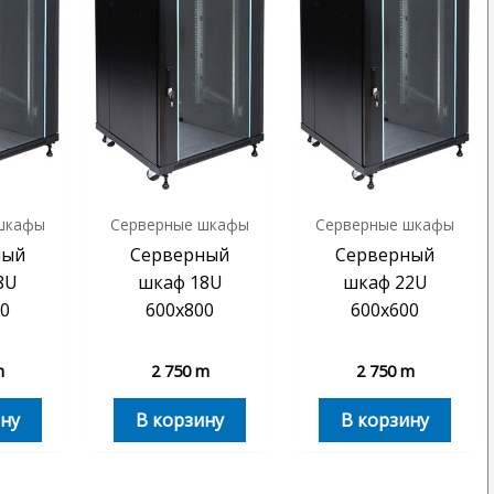
шкафы
Серверные шкафы
Серверные шкафы
ный
Серверный
Серверный
8U
шкаф 18U
шкаф 22U
0
600х800
600х600
m
2 750
m
2 750
m
ну
В корзину
В корзину