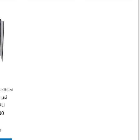
шкафы
ный
2U
00
m