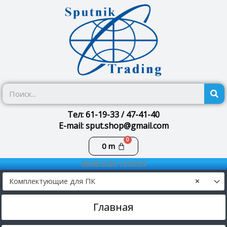
Перейти
к
содержимому
П
Тел: 61-19-33 / 47-41-40
E-mail: sput.shop@gmail.com
Корзина
0
m
09.08.2026 12:03:39
Комплектующие для ПК
×
Главная