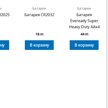
и
Батареи
Батареи
R2025
Батарея CR2032
Батарея
Eveready Super
Heavy Duty AAx4
18
m
44
m
ну
В корзину
В корзину