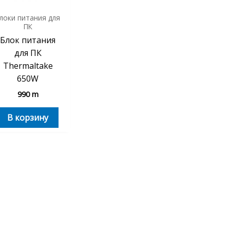
локи питания для
ПК
Блок питания
для ПК
Thermaltake
650W
990
m
В корзину