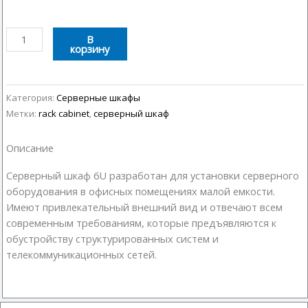
Количество
В
корзину
товара
Серверный
шкаф
6U
Категория:
Серверные шкафы
600х450
Метки:
rack cabinet
,
серверный шкаф
Описание
Серверный шкаф 6U разработан для установки серверного
оборудования в офисных помещениях малой емкости.
Имеют привлекательный внешний вид и отвечают всем
современным требованиям, которые предъявляются к
обустройству структурированных систем и
телекоммуникационных сетей.