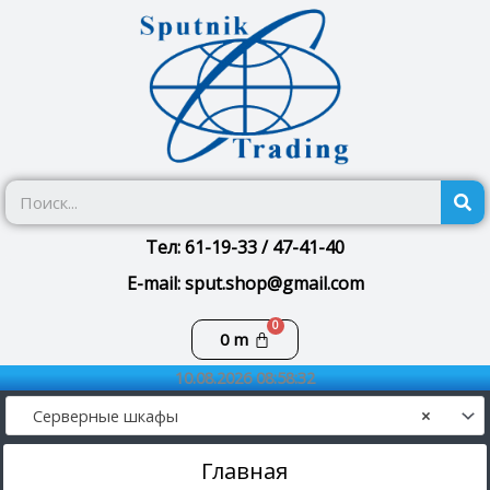
Перейти
к
содержимому
П
Тел: 61-19-33 / 47-41-40
E-mail: sput.shop@gmail.com
Корзина
0
m
10.08.2026 08:58:32
Серверные шкафы
×
Главная