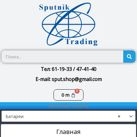
Перейти
к
содержимому
П
Тел: 61-19-33 / 47-41-40
E-mail: sput.shop@gmail.com
Корзина
0
m
06.08.2026 10:42:48
Батареи
×
Главная