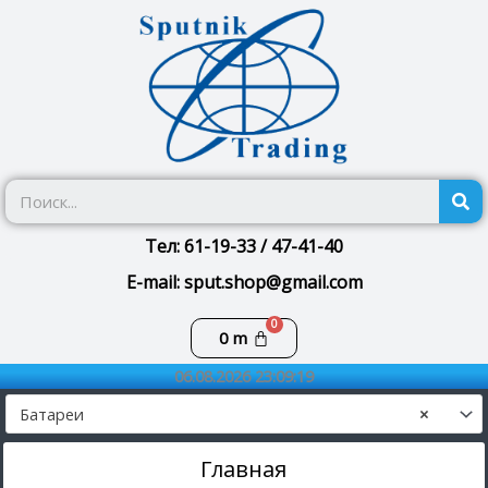
Перейти
к
содержимому
П
Тел: 61-19-33 / 47-41-40
E-mail: sput.shop@gmail.com
Корзина
0
m
06.08.2026 23:09:19
Батареи
×
Главная