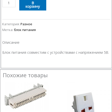
Количество
В
корзину
товара
Блок
питания
5В
Категория:
Разное
2А
Метка:
блок питания
Описание
Блок питания совместим с устройствами с напряжением 5В.
Похожие товары