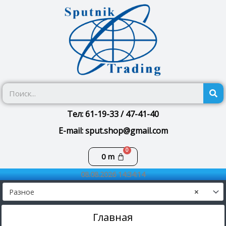
Перейти
к
содержимому
П
Тел: 61-19-33 / 47-41-40
E-mail: sput.shop@gmail.com
Корзина
0
m
08.08.2026 14:34:14
Разное
×
Главная