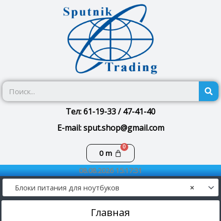
Перейти
к
содержимому
П
Тел: 61-19-33 / 47-41-40
E-mail: sput.shop@gmail.com
Корзина
0
m
08.08.2026 15:17:31
Блоки питания для ноутбуков
×
Главная