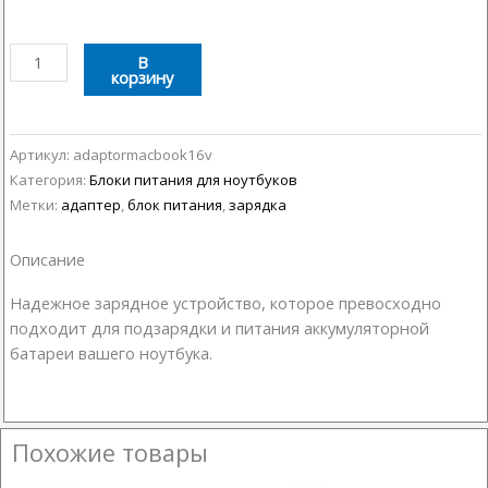
Количество
В
корзину
товара
Блок
питания
для
Артикул:
adaptormacbook16v
ноутбука
Категория:
Блоки питания для ноутбуков
Apple
Метки:
адаптер
,
блок питания
,
зарядка
16.5V
3.65A
Описание
Надежное зарядное устройство, которое превосходно
подходит для подзарядки и питания аккумуляторной
батареи вашего ноутбука.
Похожие товары