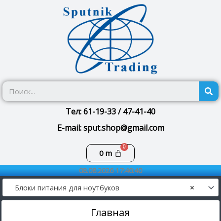
Перейти
к
содержимому
П
Тел: 61-19-33 / 47-41-40
E-mail: sput.shop@gmail.com
Корзина
0
m
08.08.2026 17:46:40
Блоки питания для ноутбуков
×
Главная