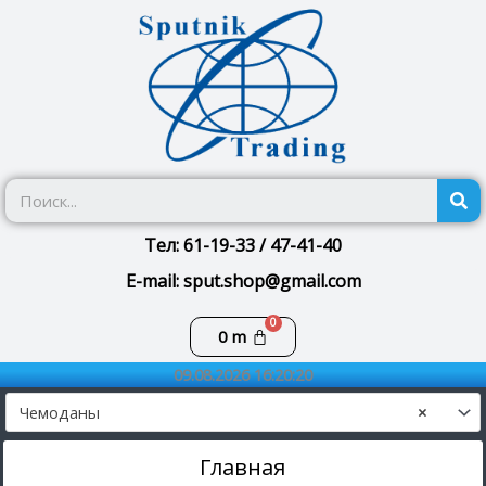
Перейти
к
содержимому
П
Тел: 61-19-33 / 47-41-40
E-mail: sput.shop@gmail.com
Корзина
0
m
09.08.2026 16:20:20
Чемоданы
×
Главная