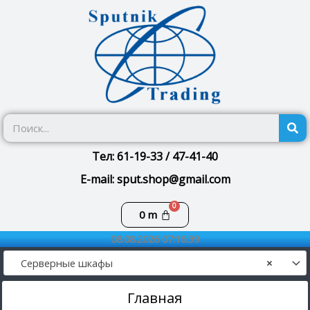
Перейти
к
содержимому
П
Тел: 61-19-33 / 47-41-40
E-mail: sput.shop@gmail.com
Корзина
0
m
08.08.2026 07:16:39
Серверные шкафы
×
Главная