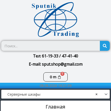
Перейти
к
содержимому
П
Тел: 61-19-33 / 47-41-40
E-mail: sput.shop@gmail.com
Корзина
0
m
08.08.2026 16:21:39
Серверные шкафы
×
Главная